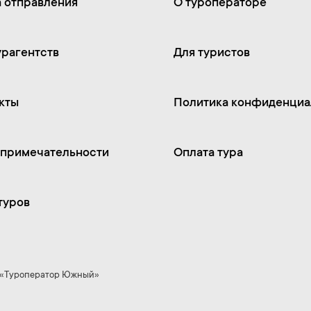
 отправления
О туроператоре
урагентств
Для туристов
кты
Политика конфиденциа
примечательности
Оплата тура
туров
О «Туроператор Южный»