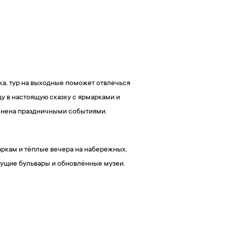
ка, тур на выходные поможет отвлечься
у в настоящую сказку с ярмарками и
олнена праздничными событиями.
аркам и тёплые вечера на набережных,
етущие бульвары и обновлённые музеи.