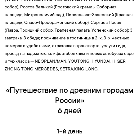
реальный и выдуманный мир в миниатюре. Далее вы увидите
собор), Ростов Великий (Ростовский кремль, Соборная
еще один шедевр древнерусской архитектуры —
Золотые
площадь, Митрополичий сад), Переславль-Залесский (Красная
ворота
. Памятник, построенный в 1164 году, в данный момент
площадь, Спасо-Преображенский собор), Сергиев Посад
также внесен в список Всемирного наследия ЮНЕСКО. По
(Лавра, Троицкий собор, Трапезная палата, Успенский собор); 3
результатам исследований русских историков, ворота не имеют
завтрака, 3 обеда; проживание в гостинице в 2-х, 3-х местных
аналогов в России и Западной Европе. Дело в том, что
номерах с удобствами; страховка в транспорте, услуги гида,
башенные сооружения использовали только для обороны, а
проезд на надежных, комфортабельных и новых автобусах евро
Владимирские Золотые ворота помимо этого предназначались
и тур класса — NEOPLAN/MAN, YOUTONG, HYUNDAI, НIGER,
еще и как триумфальные, и служили парадным въездом в город.
ZHONG TONG,MERCEDES, SETRA,KING LONG.
Но это еще не всё — Золотые ворота представляют собой
религиозный объект — в них находится Ризоположенская
«Путешествие по древним городам
церковь.
России»
10:00 — Посещение Музея хрусталя и лаковой миниатюры
или
музей «Старый Владимир»
.
Музей
«
Старый Владимир
»
— это
6 дней
единственный музей в России, который находится в здании
водонапорной башни. Башня была построена в 1868 году, а в
1-й день
1970-х годах уже была перестроена в музей, который