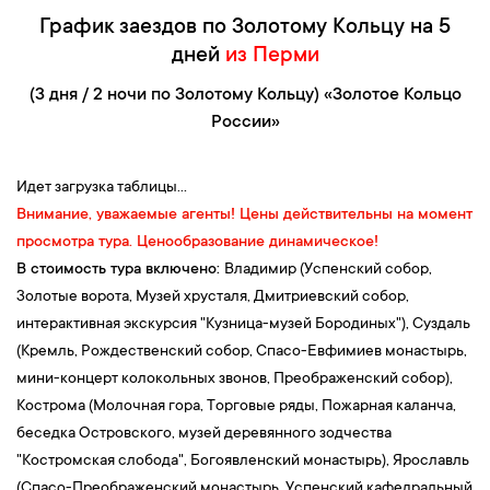
настоящий кузнечный инструмент мастеров.
График заездов по Золотому Кольцу на 5
Обзорная экскурсия по Владимиру
— городу, который был
дней
из Перми
столицей Северо-Восточной Руси. В ходе экскурсии вы
(3 дня / 2 ночи по Золотому Кольцу) «Золотое Кольцо
посетите памятники архитектуры, сохранившиеся с XII века.
России»
Визуальный осмотр Успенского собора
— главного собора и
главной святыни Владимиро-Суздальской Руси. Собор был
основан еще в 1158 году сыном Юрия Долгорукого Андреем
Идет загрузка таблицы...
Боголюбским. Это один из немногих храмов, в котором
Внимание, уважаемые агенты!
Цены действительны на момент
сохранились уникальные фрески знаменитого иконописца
просмотра тура. Ценообразование динамическое!
Андрея Рублева, а также чуть ли не единственный храм,
В стоимость тура включено:
Владимир (Успенский собор,
сохранившийся со времен домонгольской Руси. Успенский
Золотые ворота, Музей хрусталя, Дмитриевский собор,
собор занесен в список Всемирного наследия ЮНЕСКО.
интерактивная экскурсия "Кузница-музей Бородиных"), Суздаль
Визуальный осмотр
Дмитриевского собора
, потрясающего
(Кремль, Рождественский собор, Спасо-Евфимиев монастырь,
шедевра архитектуры XII века. Одни только стены этого храма
мини-концерт колокольных звонов, Преображенский собор),
можно рассматривать бесконечно долго — здесь изображены
Кострома (Молочная гора, Торговые ряды, Пожарная каланча,
сцены из греческой, римской, русской мифологии, а также
беседка Островского, музей деревянного зодчества
святые, герои легенд и сказаний, необычные животные и
"Костромская слобода", Богоявленский монастырь), Ярославль
растения и многое-многое другое. Все это представляет собой
(Спасо-Преображенский монастырь, Успенский кафедральный