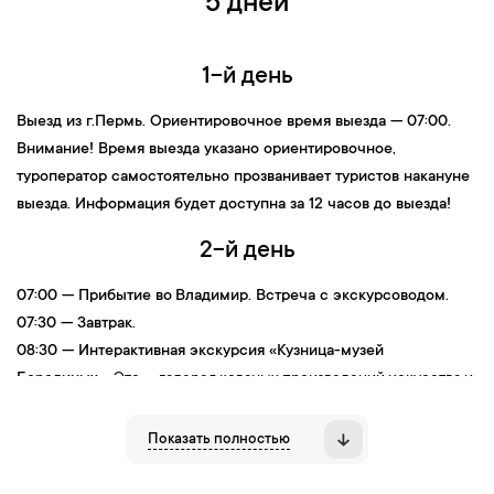
5 дней
1-й день
Выезд
из
г.Пермь
. Ориентировочное время выезда — 07:00.
Внимание! Время выезда указано ориентировочное,
туроператор самостоятельно прозванивает туристов накануне
выезда. Информация будет доступна за 12 часов до выезда!
2-й день
07:00 — Прибытие во
Владимир. В
стреча с экскурсоводом.
07:30 — Завтрак.
08:30 — Интерактивная экскурсия «Кузница-музей
Бородиных»
.
Это — галерея кованых произведений искусства и
старинных кованых экспонатов. Потомственный кузнец
Алексей Бородин расскажет об истории кузнечного дела на
Показать полностью
Руси и покажет мастер-класс по ковке. В кузнице можно
почувствовать жар раскаленного металла, подержать в руках