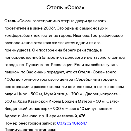
Отель «Союз»
6-й день
Отель «Союз»
гостеприимно открыл двери для своих
Прибытие
в
г.Пермь
.
Ориентировочное время приезда 21:00.
посетителей в июне 2006г. Это одна из самых новых и
комфортабельных гостиниц города Иваново. Географическое
расположение отеля так же является одним из его
преимуществ. Он построен на берегу реки Уводь, в
непосредственной близости от делового и культурного центра
города: пл. Пушкина, пл. Революции. Если вы любите гулять
пешком, то Вас очень порадует, что от Отеля «Союз» всего
400м до крупного торгового центра «Серебряный город» с
ресторанами и развлекательным комплексом, а так же совсем
рядом Цирк – 500 м, Музей ситца – 700 м., Дворец искусств –
500 м, Храм Казанской Иконы Божией Матери – 50 м, Свято-
Введенский монастырь – 900 м – всего 10 минут пешком.
Адрес:
г. Иваново, пр. Шереметевский, 47б.
Номер реестровой записи:
С372024016647
Преимущество гостиницы: