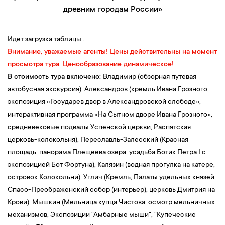
место захоронения национального героя России
истории. Именно из Слободы Иван Грозный уходил в свои
древним городам России»
Д.М.Пожарского
. Рассказ со смотровой площадки о
многочисленные военные походы. В ходе экскурсии вы
Покровском монастыре
- самом большом действующем в
познакомитесь с архитектурным ансамблем и уникальной
Суздале.
историей
царского кремля Ивана Грозного
,
экспозицией
Идет загрузка таблицы...
Экскурсия в Суздальский
Кремль:
многовековая история,
«Государев двор в Александровской слободе»
,
интерактивной
Внимание, уважаемые агенты! Цены действительны на момент
территория и архитектура Кремля и Рождественского собора.
программой «На Сытном дворе Ивана Грозного»
. Вас удивят
просмотра тура. Ценообразование динамическое!
Кремль был построен еще в X—XI веке, но земляные валы и
средневековые
подвалы Успенской церкви
. Также вы посетите
В стоимость тура включено:
Владимир (обзорная путевая
деревянные укрепления, церкви и ансамбль архиерейского
Распятскую церковь колокольню (экспозиции:
автобусная экскурсия
), Александров (кремль Ивана Грозного,
двора сохранились и по сей день.
«Александровская слобода XVI в. Легенды и были»,
экспозиция «Государев двор в Александровской слободе»,
17:30
—
Отправление
в Иваново.
«Александровская слобода XVII-XVIII вв. Успенская обитель»)
интерактивная программа «На Сытном дворе Ивана Грозного»,
19:00 — Размещение в гостинице
"Союз" / "Турист" / "Арт Отель
— это православная церковь, совмещённая с колокольней, в
средневековые подвалы Успенской церкви, Распятская
3*" г. Иваново - 1 ночь.
Александрове на территории Успенского монастыря
церковь-колокольня
), Переславль-Залесский (Красная
Свободное время.
(Александровской слободы).
площадь, панорама Плещеева озера, усадьба Ботик Петра I
c
13:00 -
Обед.
экспозицией Бот Фортуна
), Калязин
(водная прогулка на катере,
3-й день
14:00 - Отправление в Переславль-Залесский.
островок Колокольни
), Углич (Кремль, Палаты удельных князей,
15:00 - Обзорная экскурсия по Переславлю.
Город был
Спасо-Преображенский собор (интерьер), церковь Дмитрия на
08:00 — Завтрак в кафе гостиницы.
основан в 1152 году великим киевским князем, основателем
Крови),
Мышкин (Мельница купца Чистова, осмотр мельничных
09:00 —
Отправление
в Кострому.
Москвы Юрием Долгоруким. Это небольшой город с богатой
механизмов, Экспозиции "Амбарные мыши", "Купеческие
11:30 — Экскурсия по Костроме.
Кострома была основана в 1152